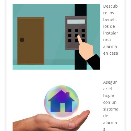
Descub
re los
benefic
ios de
instalar
una
alarma
en casa
Asegur
ar el
hogar
con un
sistema
de
alarma
s