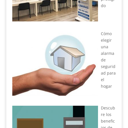
do
Cómo
elegir
una
alarma
de
segurid
ad para
el
hogar
Descub
re los
benefic
ios de