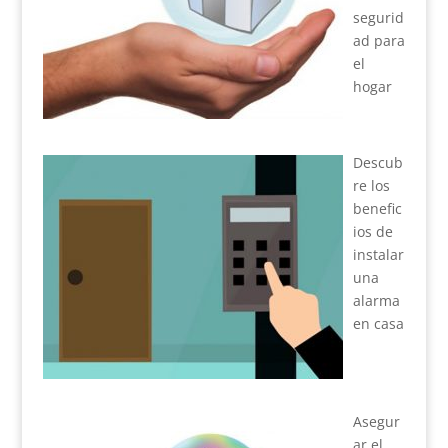
segurid
ad para
el
hogar
Descub
re los
benefic
ios de
instalar
una
alarma
en casa
Asegur
ar el