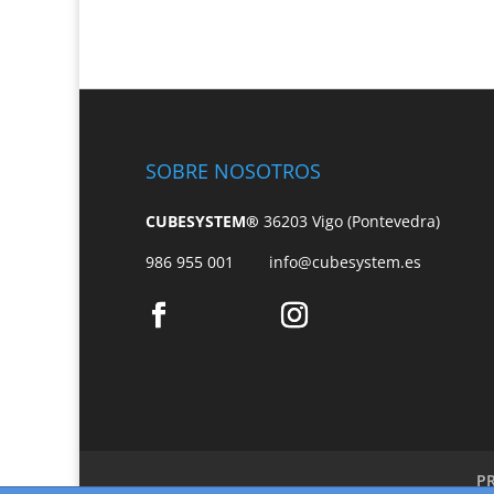
SOBRE NOSOTROS
CUBESYSTEM®
36203 Vigo (Pontevedra)
986 955 001
info@cubesystem.es
P