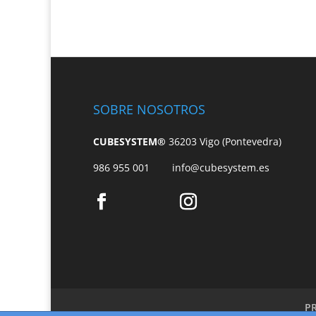
SOBRE NOSOTROS
CUBESYSTEM®
36203 Vigo (Pontevedra)
986 955 001
info@cubesystem.es
P