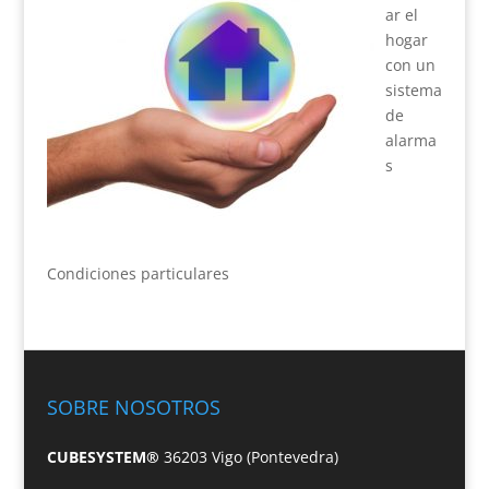
ar el
hogar
con un
sistema
de
alarma
s
Condiciones particulares
SOBRE NOSOTROS
CUBESYSTEM®
36203 Vigo (Pontevedra)