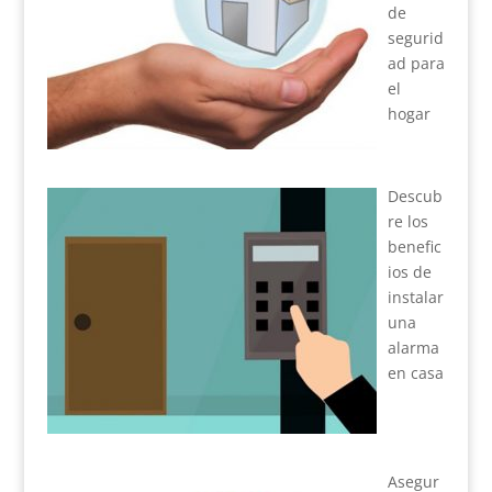
de
segurid
ad para
el
hogar
Descub
re los
benefic
ios de
instalar
una
alarma
en casa
Asegur